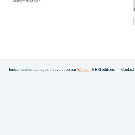
Authentification * :
tendancesetemballages.fr
développé par
Websan
& ERI éditions |
Contact