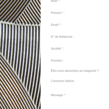
Nom * :
Prénom * :
Email * :
N° de téléphone :
Société * :
Fonction :
Êtes-vous abonné(e) au magazine ?
Concerne l'article :
Message * :