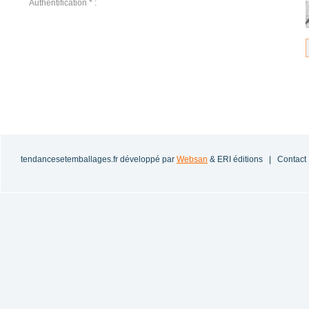
Authentification * :
tendancesetemballages.fr
développé par
Websan
& ERI éditions |
Contact